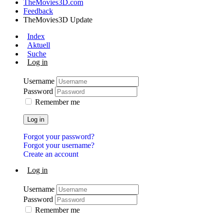
TheMovies3D.com
Feedback
TheMovies3D Update
Index
Aktuell
Suche
Log in
Username
Password
Remember me
Log in
Forgot your password?
Forgot your username?
Create an account
Log in
Username
Password
Remember me