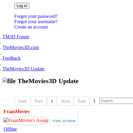
Log in
Forgot your password?
Forgot your username?
Create an account
TM3D Forum
TheMovies3D.com
Feedback
TheMovies3D Update
TheMovies3D Update
Start
Prev
1
Next
End
1
FraasMovies
TOPIC AUTHOR
Offline