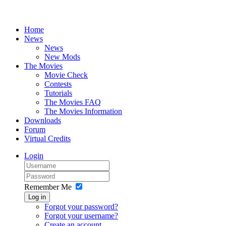
Home
News
News
New Mods
The Movies
Movie Check
Contests
Tutorials
The Movies FAQ
The Movies Information
Downloads
Forum
Virtual Credits
Login
Remember Me
Log in
Forgot your password?
Forgot your username?
Create an account