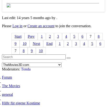
Last edit: 14 years 5 months ago by
.
Please
Log in
or
Create an account
to join the conversation.
Start
Prev
1
2
3
4
5
6
7
8
9
10
Next
End
1
2
3
4
5
6
7
8
9
10
Moderators:
Tonda
Forum
The Movies
general
Hilfe für eigene Kostüme