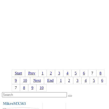
Start
Prev
1
2
3
4
5
6
7
8
9
10
Next
End
1
2
3
4
5
6
7
8
9
10
MikroMX563