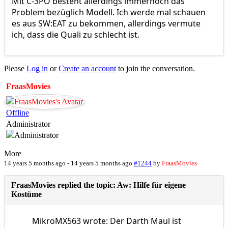
Mit C-3PO besteht allerdings immernoch das
Problem bezüglich Modell. Ich werde mal schauen
es aus SW:EAT zu bekommen, allerdings vermute
ich, dass die Quali zu schlecht ist.
Please
Log in
or
Create an account
to join the conversation.
FraasMovies
Offline
Administrator
More
14 years 5 months ago
-
14 years 5 months ago
#1244
by
FraasMovies
FraasMovies replied the topic: Aw: Hilfe für eigene
Kostüme
MikroMX563 wrote: Der Darth Maul ist